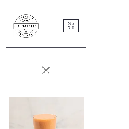
ME
NU