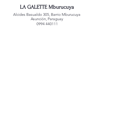
LA GALETTE Mburucuya
Alcides Basualdo 305, Barrio Mburucuya
Asunción, Paraguay
0994 440111
LA GALETTE Jara
San Agustin 1181, Barrio Jara
Asunción, Paraguay
0992 221588
LA GALETTE Alianza
Mcal. Estigarribia 1039
Asunción, Paraguay
0991 767459
LA GALETTE Villa Morra
Edificio Atrium
Dr. Morra 245 c/ Guido Spano
Asunción, Paraguay
0992 248440
Creado por
alepenadesign