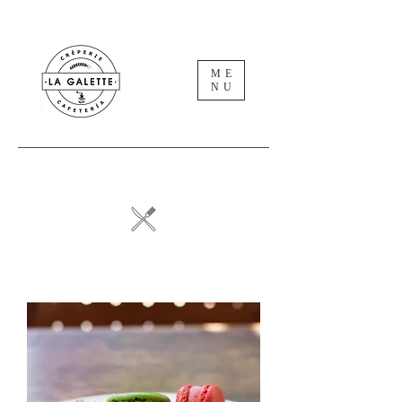
ME
NU