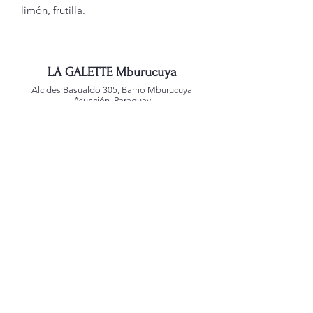
limón, frutilla.
LA GALETTE Mburucuya
Alcides Basualdo 305, Barrio Mburucuya
Asunción, Paraguay
0994 440111
LA GALETTE Jara
San Agustin 1181, Barrio Jara
Asunción, Paraguay
0992 221588
LA GALETTE Alianza
Mcal. Estigarribia 1039
Asunción, Paraguay
0991 767459
LA GALETTE Villa Morra
Edificio Atrium
Dr. Morra 245 c/ Guido Spano
Asunción, Paraguay