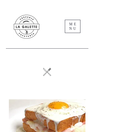
ME
NU