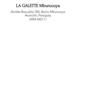
LA GALETTE Mburucuya
Alcides Basualdo 305, Barrio Mburucuya
Asunción, Paraguay
0994 440111
LA GALETTE Jara
San Agustin 1181, Barrio Jara
Asunción, Paraguay
0992 221588
LA GALETTE Alianza
Mcal. Estigarribia 1039
Asunción, Paraguay
0991 767459
LA GALETTE Villa Morra
Edificio Atrium
Dr. Morra 245 c/ Guido Spano
Asunción, Paraguay
0992 248440
Creado por
alepenadesign