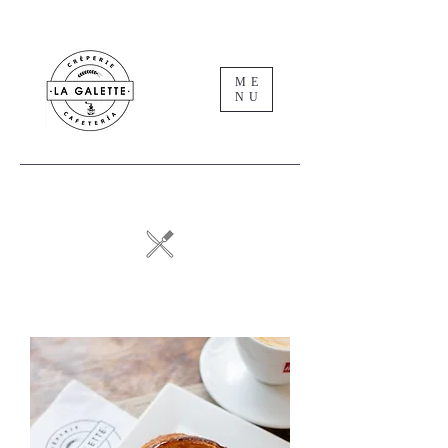
ME
NU