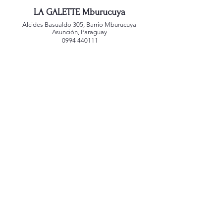
LA GALETTE Mburucuya
Alcides Basualdo 305, Barrio Mburucuya
Asunción, Paraguay
0994 440111
LA GALETTE Jara
San Agustin 1181, Barrio Jara
Asunción, Paraguay
0992 221588
LA GALETTE Alianza
Mcal. Estigarribia 1039
Asunción, Paraguay
0991 767459
LA GALETTE Villa Morra
Edificio Atrium
Dr. Morra 245 c/ Guido Spano
Asunción, Paraguay
0992 248440
Creado por
alepenadesign