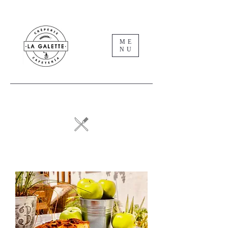
ME
NU