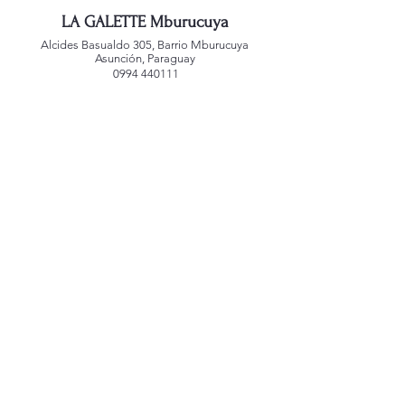
LA GALETTE Mburucuya
Alcides Basualdo 305, Barrio Mburucuya
Asunción, Paraguay
0994 440111
LA GALETTE Jara
San Agustin 1181, Barrio Jara
Asunción, Paraguay
0992 221588
LA GALETTE Alianza
Mcal. Estigarribia 1039
Asunción, Paraguay
0991 767459
LA GALETTE Villa Morra
Edificio Atrium
Dr. Morra 245 c/ Guido Spano
Asunción, Paraguay
0992 248440
Creado por
alepenadesign