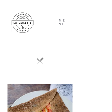
ME
NU