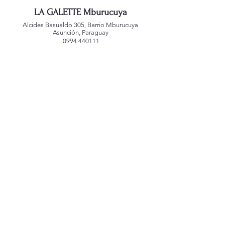
LA GALETTE Mburucuya
Alcides Basualdo 305, Barrio Mburucuya
Asunción, Paraguay
0994 440111
LA GALETTE Jara
San Agustin 1181, Barrio Jara
Asunción, Paraguay
0992 221588
LA GALETTE Alianza
Mcal. Estigarribia 1039
Asunción, Paraguay
0991 767459
LA GALETTE Villa Morra
Edificio Atrium
Dr. Morra 245 c/ Guido Spano
Asunción, Paraguay
0992 248440
Creado por
alepenadesign