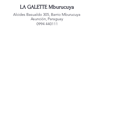
LA GALETTE Mburucuya
Alcides Basualdo 305, Barrio Mburucuya
Asunción, Paraguay
0994 440111
LA GALETTE Jara
San Agustin 1181, Barrio Jara
Asunción, Paraguay
0992 221588
LA GALETTE Alianza
Mcal. Estigarribia 1039
Asunción, Paraguay
0991 767459
LA GALETTE Villa Morra
Edificio Atrium
Dr. Morra 245 c/ Guido Spano
Asunción, Paraguay
0992 248440
Creado por
alepenadesign