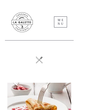
ME
NU